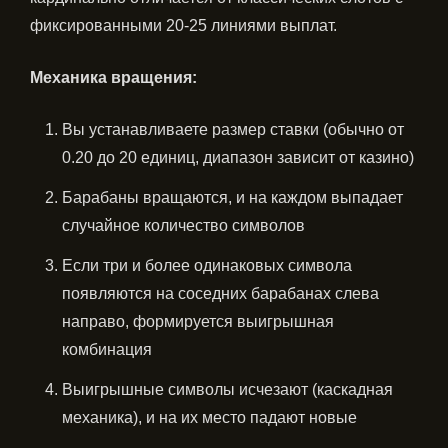
фиксированными 20-25 линиями выплат.
Механика вращения:
Вы устанавливаете размер ставки (обычно от
0.20 до 20 единиц, диапазон зависит от казино)
Барабаны вращаются, и на каждом выпадает
случайное количество символов
Если три и более одинаковых символа
появляются на соседних барабанах слева
направо, формируется выигрышная
комбинация
Выигрышные символы исчезают (каскадная
механика), и на их место падают новые