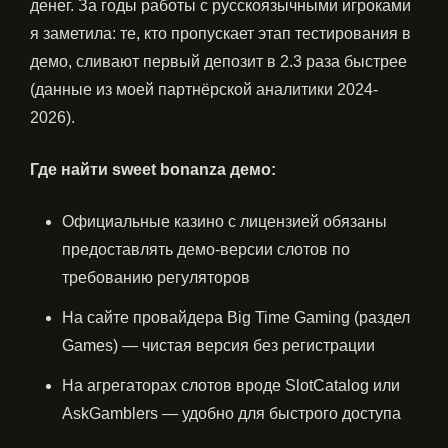
денег. За годы работы с русскоязычными игроками
я заметила: те, кто пропускает этап тестирования в
демо, сливают первый депозит в 2.3 раза быстрее
(данные из моей партнёрской аналитики 2024-
2026).
Где найти sweet bonanza демо:
Официальные казино с лицензией обязаны
предоставлять демо-версии слотов по
требованию регуляторов
На сайте провайдера Big Time Gaming (раздел
Games) — чистая версия без регистрации
На агрегаторах слотов вроде SlotCatalog или
AskGamblers — удобно для быстрого доступа