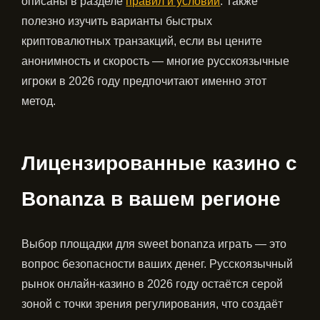
описаны в разделе
правил и условий
. Также
полезно изучить варианты быстрых
криптовалютных транзакций, если вы цените
анонимность и скорость — многие русскоязычные
игроки в 2026 году предпочитают именно этот
метод.
Лицензированные казино с
Bonanza в вашем регионе
Выбор площадки для sweet bonanza играть — это
вопрос безопасности ваших денег. Русскоязычный
рынок онлайн-казино в 2026 году остаётся серой
зоной с точки зрения регулирования, что создаёт