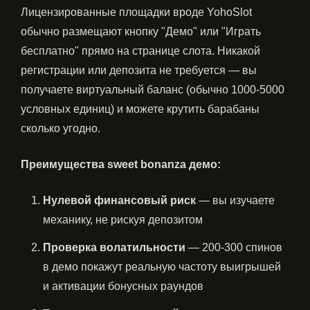
Лицензированные площадки вроде YohoSlot
обычно размещают кнопку "Демо" или "Играть
бесплатно" прямо на странице слота. Никакой
регистрации или депозита не требуется — вы
получаете виртуальный баланс (обычно 1000-5000
условных единиц) и можете крутить барабаны
сколько угодно.
Преимущества sweet bonanza демо:
Нулевой финансовый риск
— вы изучаете
механику, не рискуя депозитом
Проверка волатильности
— 200-300 спинов
в демо покажут реальную частоту выигрышей
и активации бонусных раундов