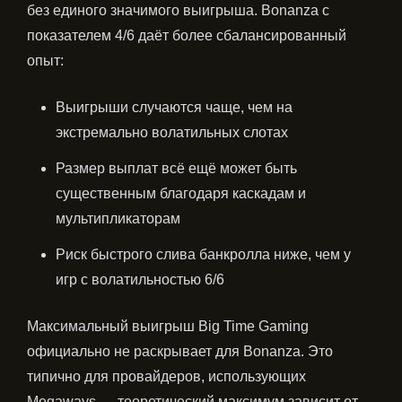
без единого значимого выигрыша. Bonanza с
показателем 4/6 даёт более сбалансированный
опыт:
Выигрыши случаются чаще, чем на
экстремально волатильных слотах
Размер выплат всё ещё может быть
существенным благодаря каскадам и
мультипликаторам
Риск быстрого слива банкролла ниже, чем у
игр с волатильностью 6/6
Максимальный выигрыш Big Time Gaming
официально не раскрывает для Bonanza. Это
типично для провайдеров, использующих
Megaways — теоретический максимум зависит от