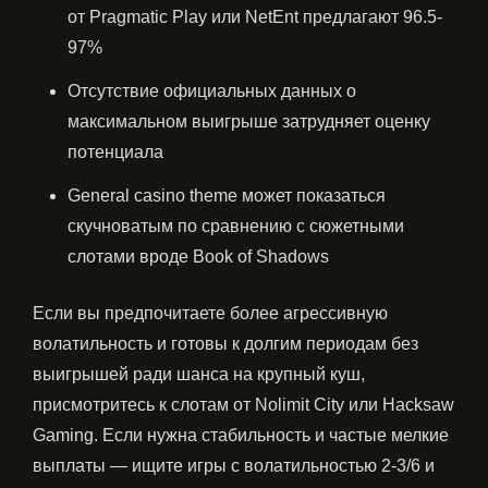
от Pragmatic Play или NetEnt предлагают 96.5-
97%
Отсутствие официальных данных о
максимальном выигрыше затрудняет оценку
потенциала
General casino theme может показаться
скучноватым по сравнению с сюжетными
слотами вроде Book of Shadows
Если вы предпочитаете более агрессивную
волатильность и готовы к долгим периодам без
выигрышей ради шанса на крупный куш,
присмотритесь к слотам от Nolimit City или Hacksaw
Gaming. Если нужна стабильность и частые мелкие
выплаты — ищите игры с волатильностью 2-3/6 и