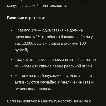
минут на высокой волатильности.
Базовые стратегии:
Правило 1% — одна ставка не должна
превышать 1% от общего банкролла (если у
вас 10,000 рублей, ставка максимум 100
рублей)
Тестируйте в sweet bonanza играть бесплатно
минимум 200 спинов перед реальной игрой
Не гонитесь за бонусными раундами — они
активируются случайно, и увеличение ставки
не повышает шансы
Если вы новичок в Megaways-слотах, начните с