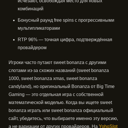
исчезают, освобождая место для новых
комбинаций
Бонусный раунд free spins с прогрессивными
мультипликаторами
RTP 96% — точная цифра, подтверждённая
провайдером
Игроки часто путают sweet bonanza с другими
слотами из-за схожих названий (sweet bonanza
1000, sweet bonanza xmas, sweet bonanza
candyland), но оригинальный Bonanza от Big Time
Gaming — это отдельная игра с собственной
математической моделью. Когда вы ищете sweet
bonanza играть или sweet bonanza официальный
сайт, убедитесь, что выбираете именно эту версию,
а не вариации от других провайдеров. На
YohoSlot