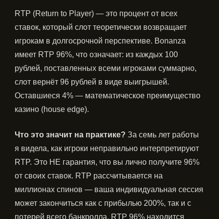
RTP (Return to Player) — это процент от всех
ставок, который слот теоретически возвращает
игрокам в долгосрочной перспективе. Bonanza
имеет RTP 96%, что означает: из каждых 100
рублей, поставленных всеми игроками суммарно,
слот вернёт 96 рублей в виде выигрышей.
Оставшиеся 4% — математическое преимущество
казино (house edge).
Что это значит на практике?
За семь лет работы
я видела, как игроки неправильно интерпретируют
RTP. Это НЕ гарантия, что вы лично получите 96%
от своих ставок. RTP рассчитывается на
миллионах спинов — ваша индивидуальная сессия
может закончиться как с прибылью 200%, так и с
потерей всего банкролла. RTP 96% находится