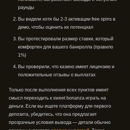
раунды
Вы видели хотя бы 2-3 активации free spins в
демо, чтобы оценить их потенциал
Вы протестировали размер ставки, который
комфортен для вашего банкролла (правило
1%)
Вы проверили, что казино имеет лицензию и
положительные отзывы о выплатах
Только после выполнения всех пунктов имеет
смысл переходить к sweet bonanza играть на
деньги. Если вы ищете платформу для первого
депозита, убедитесь, что она предлагает
прозрачные условия вывода — детали обычно