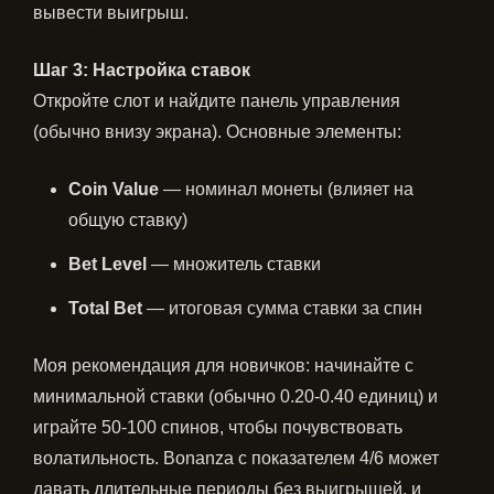
вывести выигрыш.
Шаг 3: Настройка ставок
Откройте слот и найдите панель управления
(обычно внизу экрана). Основные элементы:
Coin Value
— номинал монеты (влияет на
общую ставку)
Bet Level
— множитель ставки
Total Bet
— итоговая сумма ставки за спин
Моя рекомендация для новичков: начинайте с
минимальной ставки (обычно 0.20-0.40 единиц) и
играйте 50-100 спинов, чтобы почувствовать
волатильность. Bonanza с показателем 4/6 может
давать длительные периоды без выигрышей, и