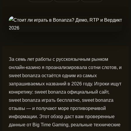
За семь лет работы с русскоязычным рынком
онлайн-казино я проанализировала сотни слотов, и
sweet bonanza остаётся одним из самых
запрашиваемых названий в 2026 году. Игроки ищут
конкретику: sweet bonanza официальный сайт,
sweet bonanza играть бесплатно, sweet bonanza
отзывы — и получают море противоречивой
информации. Этот обзор даст вам проверенные
данные от Big Time Gaming, реальные технические