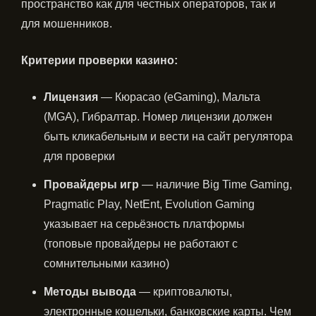
пространство как для честных операторов, так и
для мошенников.
Критерии проверки казино:
Лицензия
— Кюрасао (eGaming), Мальта
(MGA), Гибралтар. Номер лицензии должен
быть кликабельным и вести на сайт регулятора
для проверки
Провайдеры игр
— наличие Big Time Gaming,
Pragmatic Play, NetEnt, Evolution Gaming
указывает на серьёзность платформы
(топовые провайдеры не работают с
сомнительными казино)
Методы вывода
— криптовалюты,
электронные кошельки, банковские карты. Чем