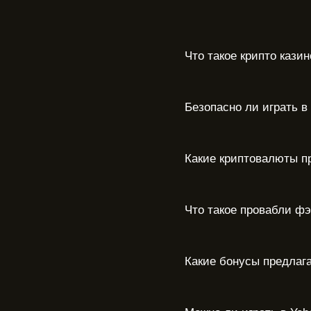
Что такое крипто кази
Крипто казино — это иг
Безопасно ли играть 
оплаты и использует бл
традиционных казино в
Безопасность в лиценз
(обычно 5-30 минут), п
Какие криптовалюты п
благодаря использовани
комиссии за транзакции
безопасность через мн
концепции, предлагая б
YohoSlot поддерживает ш
хранение 95% средств,
Что такое провабли фэр
выплаты через смарт-ко
(LTC), Bitcoin Cash (BC
KYC не означает отсутс
оператору, крипто кази
(MATIC) и многие други
которые регулярно прои
Провабли фэр (Provably
подтверждений в блокчей
Какие бонусы предлага
транзакций, а смарт-ко
проверить честность ка
подтверждений (3-5 мин
проверенные платформы
раунда генерируется сер
наша особая гордость: 
YohoSlot предлагает од
YohoSlot работает под 
хешируются и становятс