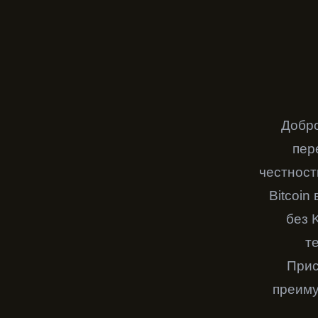
Добро
пер
честност
Bitcoi
без 
т
Прис
преиму