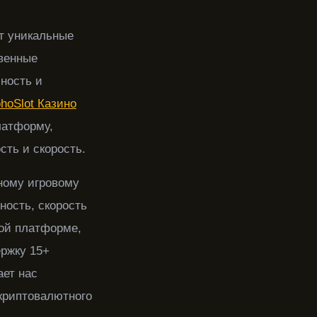
т уникальные
овенные
ность и
hoSlot Казино
латформу,
сть и скорость.
ному игровому
ность, скорость
ной платформе,
ержку 15+
ает нас
криптовалютного