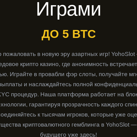
Играми
ДО 5 BTC
 пожаловать в новую эру азартных игр! YohoSlot
едовое крипто казино, где анонимность встречает
ью. Играйте в провабли фэр слоты, получайте м
n выплаты и наслаждайтесь полной конфиденциал
KYC процедур. Наша платформа работает на бло
ехнологии, гарантируя прозрачность каждого спин
оединяйтесь к тысячам игроков, которые уже оц
щества криптовалютного гемблинга в YohoSlot —
будущего уже здесь!