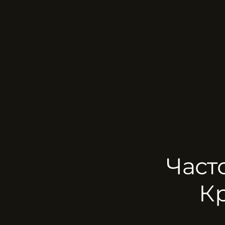
Част
Кр