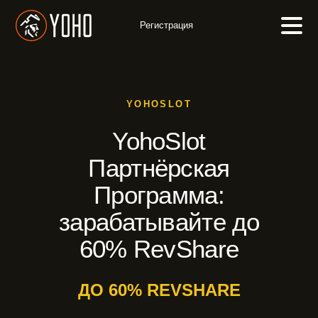
Регистрация
YOHOSLOT
YohoSlot
Партнёрская
Программа:
зарабатывайте до
60% RevShare
ДО 60% REVSHARE