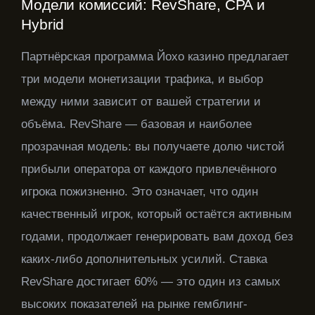
Модели комиссий: RevShare, CPA и
Hybrid
Партнёрская программа Йохо казино предлагает
три модели монетизации трафика, и выбор
между ними зависит от вашей стратегии и
объёма. RevShare — базовая и наиболее
прозрачная модель: вы получаете долю чистой
прибыли оператора от каждого привлечённого
игрока пожизненно. Это означает, что один
качественный игрок, который остаётся активным
годами, продолжает генерировать вам доход без
каких-либо дополнительных усилий. Ставка
RevShare достигает 60% — это один из самых
высоких показателей на рынке гемблинг-