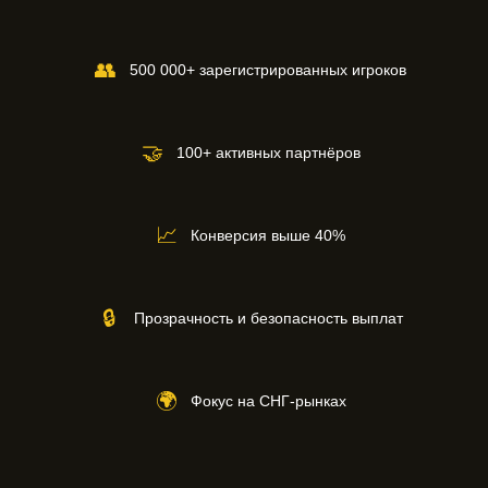
👥
500 000+ зарегистрированных игроков
🤝
100+ активных партнёров
📈
Конверсия выше 40%
🔒
Прозрачность и безопасность выплат
🌍
Фокус на СНГ-рынках