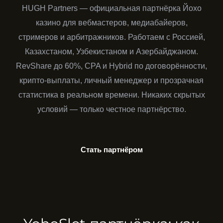
HUGH Partners — официальная партнёрка Йохо
казино для вебмастеров, медиабайеров,
стримеров и арбитражников. Работаем с Россией,
Казахстаном, Узбекистаном и Азербайджаном.
RevShare до 60%, CPA и Hybrid по договорённости,
крипто-выплаты, личный менеджер и прозрачная
статистика в реальном времени. Никаких скрытых
условий — только честное партнёрство.
Стать партнёром