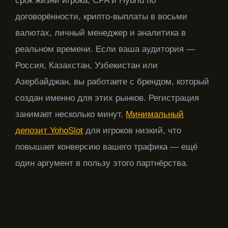
срок жизни игрока, CPA и Hybrid по
договорённости, крипто-выплаты в восьми
валютах, личный менеджер и аналитика в
реальном времени. Если ваша аудитория —
Россия, Казахстан, Узбекистан или
Азербайджан, вы работаете с брендом, который
создан именно для этих рынков. Регистрация
занимает несколько минут.
Минимальный
депозит YohoSlot
для игроков низкий, что
повышает конверсию вашего трафика — ещё
один аргумент в пользу этого партнёрства.