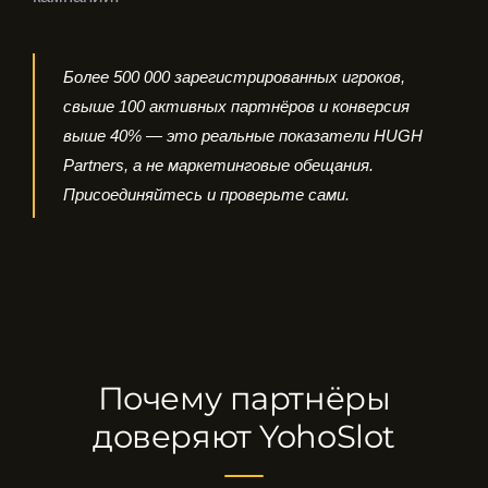
Более 500 000 зарегистрированных игроков,
свыше 100 активных партнёров и конверсия
выше 40% — это реальные показатели HUGH
Partners, а не маркетинговые обещания.
Присоединяйтесь и проверьте сами.
Почему партнёры
доверяют YohoSlot