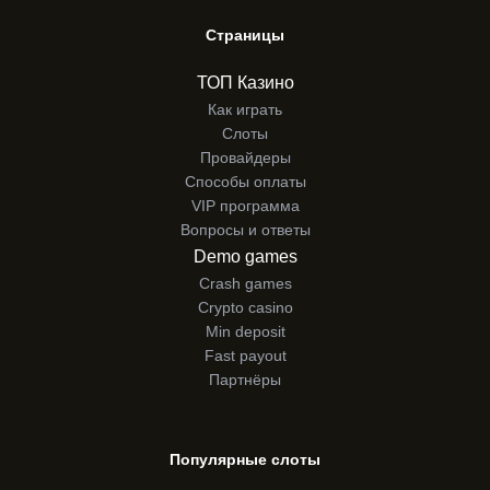
Страницы
ТОП Казино
Как играть
Слоты
Провайдеры
Способы оплаты
VIP программа
Вопросы и ответы
Demo games
Crash games
Crypto casino
Min deposit
Fast payout
Партнёры
Популярные слоты