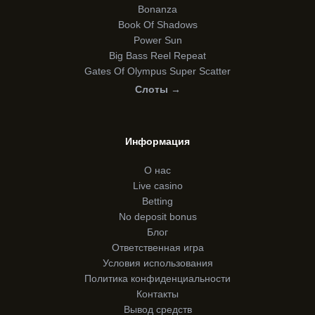
Bonanza
Book Of Shadows
Power Sun
Big Bass Reel Repeat
Gates Of Olympus Super Scatter
Слоты →
Информация
О нас
Live casino
Betting
No deposit bonus
Блог
Ответственная игра
Условия использования
Политика конфиденциальности
Контакты
Вывод средств