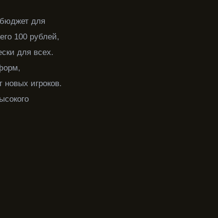
депозитов приглашенных
 бюджет для
го 100 рублей,
ски для всех.
форм,
 новых игроков.
ысокого