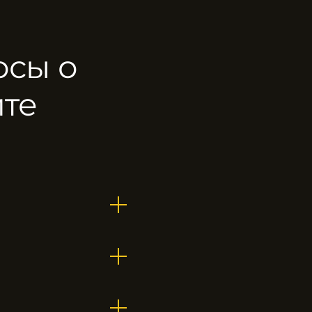
осы о
те
вляет от 100 рублей
in, Ethereum, Litecoin,
 наиболее доступным
личает нас от многих
инимум 200 рублей, что