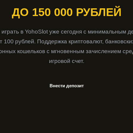
ДО 150 000 РУБЛЕЙ
 играть в YohoSlot уже сегодня с минимальным д
от 100 рублей. Поддержка криптовалют, банковских
онных кошельков с мгновенным зачислением сре
игровой счет.
Внести депозит