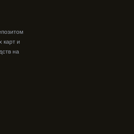
епозитом
 карт и
дств на