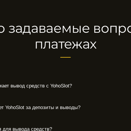
о задаваемые вопр
платежах
ает вывод средств с YohoSlot?
т выбранного метода: электронные кошельки — 2-6 часов, 
т YohoSlot за депозиты и выводы?
юты — 1-4 часа, банковские переводы — 3-5 рабочих дней
время на верификацию документов. Статус VIP-игрока уско
тоды бесплатны — казино покрывает комиссии платёжных с
дные дни банковские операции приостанавливаются, но кр
 для вывода средств?