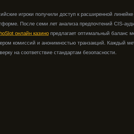
сийские игроки получили доступ к расширенной линейк
тформе. После семи лет анализа предпочтений CIS-ауди
hoSlot онлайн казино
предлагает оптимальный баланс м
мером комиссий и анонимностью транзакций. Каждый ме
ерку на соответствие стандартам безопасности.