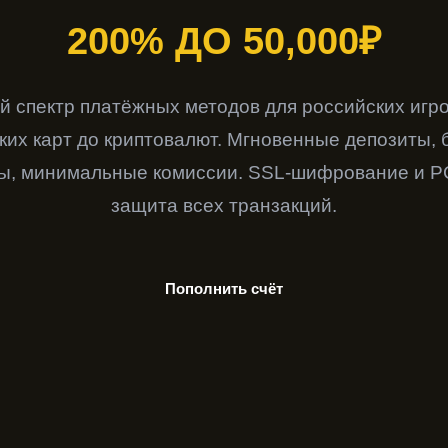
200% ДО 50,000₽
 спектр платёжных методов для российских игро
ких карт до криптовалют. Мгновенные депозиты,
ы, минимальные комиссии. SSL-шифрование и P
защита всех транзакций.
Пополнить счёт