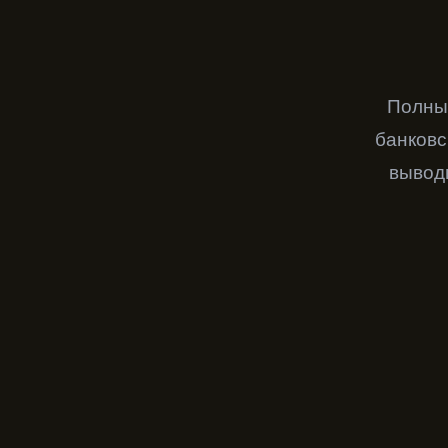
Полный
банковс
вывод