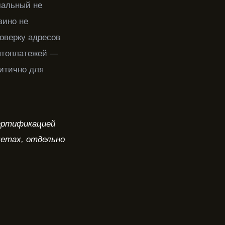
мальный не
зино не
оверку адресов
птоплатежей —
ритично для
ертификацией
четах, отдельно