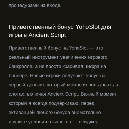
процедурами на входе.
Приветственный бонус YohoSlot для
игры в Ancient Script
Приветственный бонус на YohoSlot — это
реальный инструмент увеличения игрового
банкролла, а не просто красивая цифра на
баннере. Новые игроки получают бонус на
первый депозит, который можно использовать в
слотах, включая Ancient Script. Важный момент,
который я всегда подчёркиваю: перед
активацией любого бонуса внимательно
изучите условия отыгрыша — вейджер,