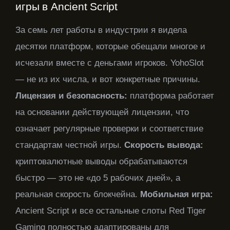
игры в Ancient Script
За семь лет работы в индустрии я видела
десятки платформ, которые обещали многое и
исчезали вместе с деньгами игроков. YohoSlot
— не из их числа, и вот конкретные причины.
Лицензия и безопасность:
платформа работает
на основании действующей лицензии, что
означает регулярные проверки и соответствие
стандартам честной игры.
Скорость вывода:
криптовалютные выводы обрабатываются
быстро — это не «до 5 рабочих дней», а
реальная скорость блокчейна.
Мобильная игра:
Ancient Script и все остальные слоты Red Tiger
Gaming полностью адаптированы для