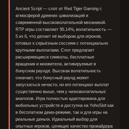
Ancient Script — слот от Red Tiger Gaming с
атмосферой древних цивилизаций и
современной высоковолатильной механикой.
RTP игры составляет 95.14%, волатильность —
5 из 6, что делает её выбором для игроков,
готовых к серьёзным сессиям с потенциально
крупными выплатами. Слот предлагает
расширяющиеся символы, бесплатные
вращения и множители, активируемые в
бонусном раунде. Высокая волатильность
означает, что бонусный раунд может
запускаться нечасто, но его потенциал выплат
существенно выше, чем у низковолатильных
аналогов. Игра полностью адаптирована для
мобильных устройств и доступна на YohoSlot как
в бесплатном демо-режиме, так и для игры на
реальные деньги. Идеальный выбор для
опытных игроков, ценящих качество провайдера