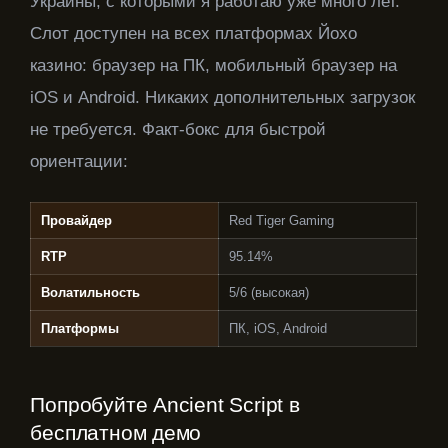
Украины, с которыми я работаю уже много лет.
Слот доступен на всех платформах Йохо
казино: браузер на ПК, мобильный браузер на
iOS и Android. Никаких дополнительных загрузок
не требуется. Факт-бокс для быстрой
ориентации:
Провайдер
Red Tiger Gaming
RTP
95.14%
Волатильность
5/6 (высокая)
Платформы
ПК, iOS, Android
Попробуйте Ancient Script в
бесплатном демо