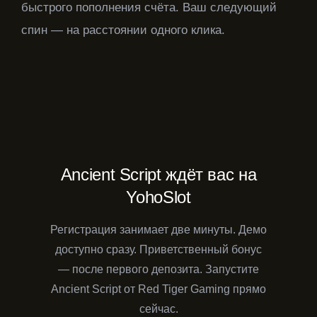
быстрого пополнения счёта. Ваш следующий
спин — на расстоянии одного клика.
Ancient Script ждёт вас на
YohoSlot
Регистрация занимает две минуты. Демо
доступно сразу. Приветственный бонус
— после первого депозита. Запустите
Ancient Script от Red Tiger Gaming прямо
сейчас.