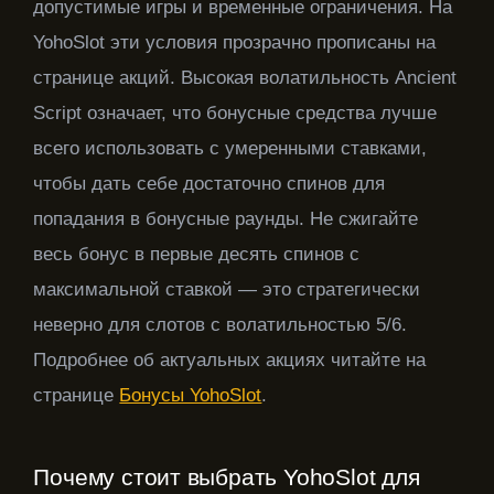
допустимые игры и временные ограничения. На
YohoSlot эти условия прозрачно прописаны на
странице акций. Высокая волатильность Ancient
Script означает, что бонусные средства лучше
всего использовать с умеренными ставками,
чтобы дать себе достаточно спинов для
попадания в бонусные раунды. Не сжигайте
весь бонус в первые десять спинов с
максимальной ставкой — это стратегически
неверно для слотов с волатильностью 5/6.
Подробнее об актуальных акциях читайте на
странице
Бонусы YohoSlot
.
Почему стоит выбрать YohoSlot для