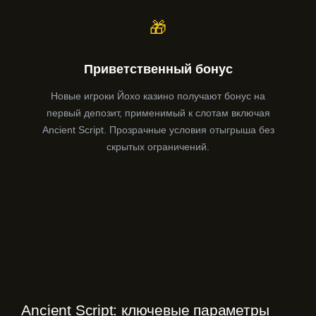
🎁
Приветственный бонус
Новые игроки Йохо казино получают бонус на
первый депозит, применимый к слотам включая
Ancient Script. Прозрачные условия отыгрыша без
скрытых ограничений.
Ancient Script: ключевые параметры