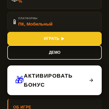
%
ПЛАТФОРМЫ
📱
ПК, Мобильный
ИГРАТЬ
ДЕМО
АКТИВИРОВАТЬ
🎁
БОНУС
ОБ ИГРЕ