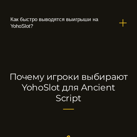
сертификацию на честность. Платформа
виртуальные кредиты, чтобы познакомиться с
поддерживает криптовалютные платежи, что
механикой, бонусными функциями и ритмом
Новые игроки YohoSlot получают приветственный
дополнительно обеспечивает анонимность для
Как быстро выводятся выигрыши на
выплат слота с волатильностью 5/6 — без
бонус на первый депозит. Бонусные средства
YohoSlot?
CIS-игроков.
регистрации и без риска реальных средств.
можно использовать в слотах, включая Ancient
Script. Актуальные условия бонуса, включая
Скорость вывода зависит от выбранного метода.
размер вейджера и допустимые игры, всегда
Криптовалютные выплаты обрабатываются в
опубликованы на странице акций платформы.
соответствии со скоростью соответствующего
Рекомендую изучить их перед активацией.
блокчейна — как правило, это занимает от
Почему игроки выбирают
нескольких минут до нескольких часов. Фиатные
YohoSlot для Ancient
выводы обрабатываются согласно условиям
платёжной системы. YohoSlot не добавляет
Script
искусственных задержек к транзакциям.