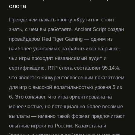
слота
Прежде чем нажать кнопку «Крутить», стоит
знать, с чем вы работаете. Ancient Script создан
провайдером Red Tiger Gaming — одним из
наиболее уважаемых разработчиков на рынке,
чьи игры проходят независимый аудит и
сертификацию. RTP слота составляет 95.14%,
что является конкурентоспособным показателем
для игр с высокой волатильностью уровня 5 из
6. Это означает, что игра ориентирована на
менее частые, но потенциально более весомые
выплаты — именно такой формат предпочитают
опытные игроки из России, Казахстана и