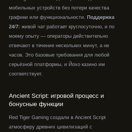
мобильных устройств без потери качества
графики или функциональности.
Поддержка
24/7:
живой чат работает круглосуточно, и по
моему опыту — операторы действительно
отвечают в течение нескольких минут, а не
часов. Это базовые требования для любой
серьёзной платформы, и Йохо казино им
соответствует.
Ancient Script: игровой процесс и
бонусные функции
Red Tiger Gaming создали в Ancient Script
атмосферу древних цивилизаций с