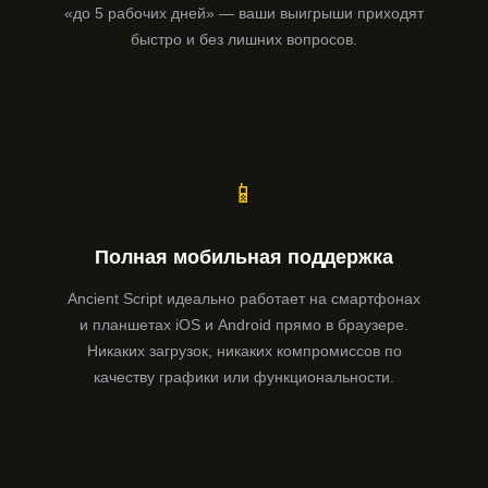
«до 5 рабочих дней» — ваши выигрыши приходят
быстро и без лишних вопросов.
📱
Полная мобильная поддержка
Ancient Script идеально работает на смартфонах
и планшетах iOS и Android прямо в браузере.
Никаких загрузок, никаких компромиссов по
качеству графики или функциональности.