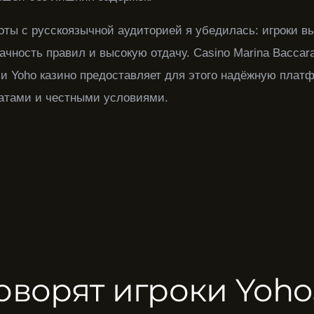
оты с русскоязычной аудиторией я убедилась: игроки в
ачность правил и высокую отдачу. Casino Marina Baccara
и Yoho казино предоставляет для этого надёжную плат
тами и честными условиями.
оворят игроки Yoho