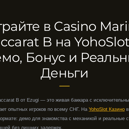
райте в Casino Mar
ccarat B на YohoSlo
мо, Бонус и Реаль
Деньги
accarat B от Ezugi — это живая баккара с исключительн
ает опытных игроков по всему СНГ. На
YohoSlot Казино
в
ормате: демо для знакомства с механикой и реальные с
шей без лишних задержек.