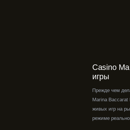
Casino Ma
игры
Прежде чем дела
Marina Baccarat
живых игр на ры
режиме реально