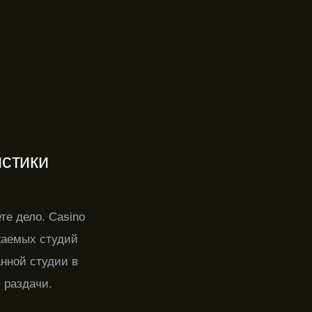
истики
те дело. Casino
ажаемых студий
нной студии в
 раздачи.