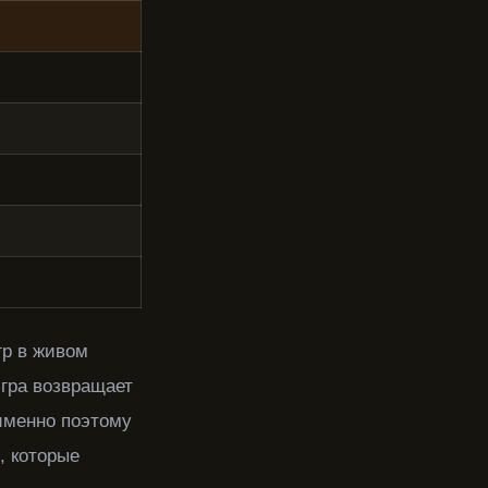
гр в живом
игра возвращает
 именно поэтому
, которые