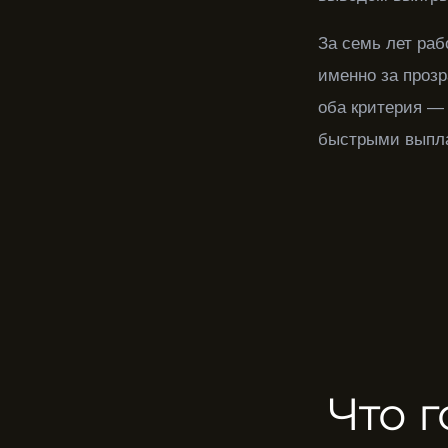
За семь лет раб
именно за прозр
оба критерия — 
быстрыми выпла
Что г