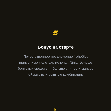
🎁
Бонус на старте
Приветственное предложение YohoSlot
применимо к слотам, включая Ninja. Больше
бонусных средств — больше спинов и шансов
поймать выигрышную комбинацию.
📱