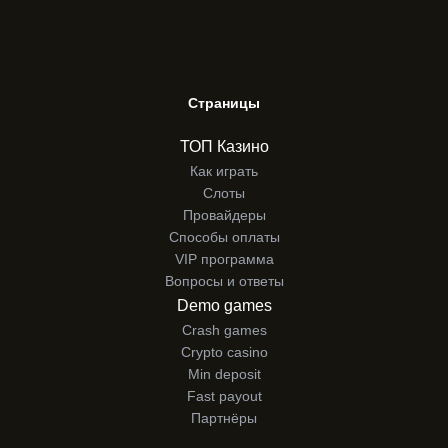
Страницы
ТОП Казино
Как играть
Слоты
Провайдеры
Способы оплаты
VIP программа
Вопросы и ответы
Demo games
Crash games
Crypto casino
Min deposit
Fast payout
Партнёры