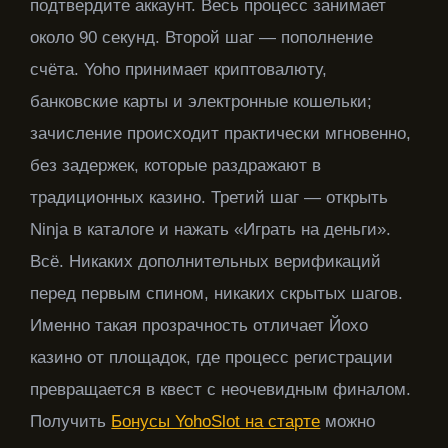
подтвердите аккаунт. Весь процесс занимает
около 90 секунд. Второй шаг — пополнение
счёта. Yoho принимает криптовалюту,
банковские карты и электронные кошельки;
зачисление происходит практически мгновенно,
без задержек, которые раздражают в
традиционных казино. Третий шаг — открыть
Ninja в каталоге и нажать «Играть на деньги».
Всё. Никаких дополнительных верификаций
перед первым спином, никаких скрытых шагов.
Именно такая прозрачность отличает Йохо
казино от площадок, где процесс регистрации
превращается в квест с неочевидным финалом.
Получить
Бонусы YohoSlot на старте
можно