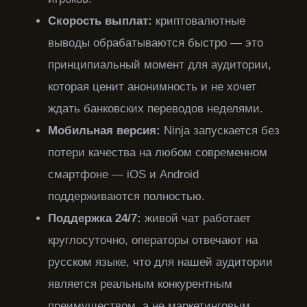
Скорость выплат:
криптовалютные
выводы обрабатываются быстро — это
принципиальный момент для аудитории,
которая ценит анонимность и не хочет
ждать банковских переводов неделями.
Мобильная версия:
Ninja запускается без
потери качества на любом современном
смартфоне — iOS и Android
поддерживаются полностью.
Поддержка 24/7:
живой чат работает
круглосуточно, операторы отвечают на
русском языке, что для нашей аудитории
является реальным конкурентным
преимуществом, а не маркетинговым