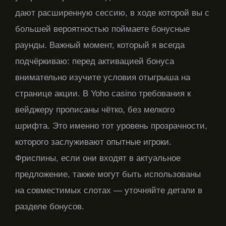
дают расширенную сессию, в ходе которой вы с
большей вероятностью поймаете бонусные
раунды. Важный момент, который я всегда
подчёркиваю: перед активацией бонуса
внимательно изучите условия отыгрыша на
странице акции. В Yoho casino требования к
вейджеру прописаны чётко, без мелкого
шрифта. Это именно тот уровень прозрачности,
которого заслуживают опытные игроки.
Фриспины, если они входят в актуальное
предложение, также могут быть использованы
на совместимых слотах — уточняйте детали в
разделе бонусов.