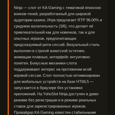
Ninja — слот от KA Gaming с тематикой японских
воинов-теней, разработанный для широкой
аудитории казино. Игра предлагает RTP 96.00% и
среднюю волатильность (3/6), что делает её
привлекательной как для новичков, так и для
опытных игроков, предпочитающих
предсказуемый ритм сессий. Визуальный стиль
выполнен в строгой азиатской эстетике,
анимации плавные, интерфейс интуитивно
понятен. Бонусные механики слота
поддерживают интерес на протяжении всей
игровой сессии. Слот полностью оптимизирован
для мобильных устройств на базе HTML5 —
запускается в браузере без установки
приложений. На YohoSlot Ninja доступен в демо-
режиме без регистрации и в режиме реальных
ставок для зарегистрированных игроков.
Провайдер KA Gaming известен стабильными