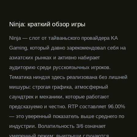
Ninja: краткий обзор игры
Ninja — слот от тайваньского провайдера KA
Gaming, который давно зарекомендовал себя на
азиатских рынках и активно набирает
аудиторию среди русскоязычных игроков.
Тематика ниндзя здесь реализована без лишней
мишуры: строгая графика, атмосферный
саундтрек и механики, которые работают
предсказуемо и честно. RTP составляет 96.00%
— это уверенный показатель выше среднего по
индустрии. Волатильность 3/6 означает
умеренный режим: выигрыши случаются