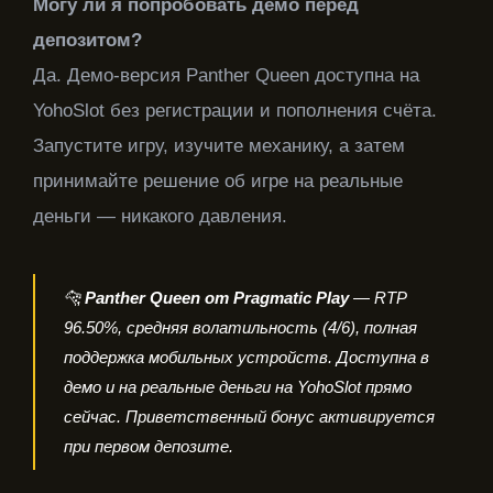
Могу ли я попробовать демо перед
депозитом?
Да. Демо-версия Panther Queen доступна на
YohoSlot без регистрации и пополнения счёта.
Запустите игру, изучите механику, а затем
принимайте решение об игре на реальные
деньги — никакого давления.
🐆
Panther Queen от Pragmatic Play
— RTP
96.50%, средняя волатильность (4/6), полная
поддержка мобильных устройств. Доступна в
демо и на реальные деньги на YohoSlot прямо
сейчас. Приветственный бонус активируется
при первом депозите.