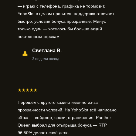
— играю с телефона, графика не тормозит.
YohoSlot в целом нравится: поддержка отвечает
быстро, условия бонуса прозрачные. Минус
только один — хотелось бы больше акций
постоянным игрокам.
Светлана В.
👤
3 недели назад
★
★
★
★
★
Перешёл с другого казино именно из-за
прозрачности условий. На YohoSlot всё написано
чётко — вейджер, сроки, ограничения. Panther
Queen выбрал для отыгрыша бонуса — RTP
96.50% делает своё дело.