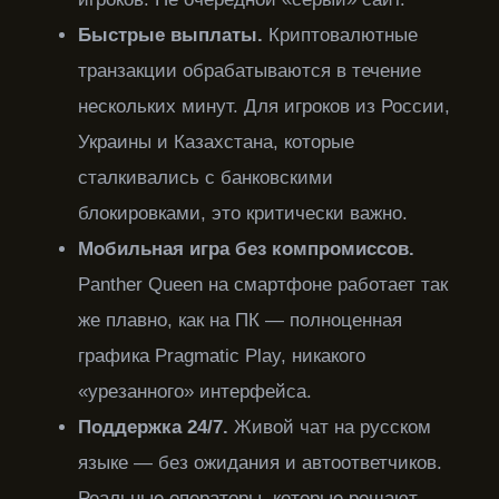
Быстрые выплаты.
Криптовалютные
транзакции обрабатываются в течение
нескольких минут. Для игроков из России,
Украины и Казахстана, которые
сталкивались с банковскими
блокировками, это критически важно.
Мобильная игра без компромиссов.
Panther Queen на смартфоне работает так
же плавно, как на ПК — полноценная
графика Pragmatic Play, никакого
«урезанного» интерфейса.
Поддержка 24/7.
Живой чат на русском
языке — без ожидания и автоответчиков.
Реальные операторы, которые решают