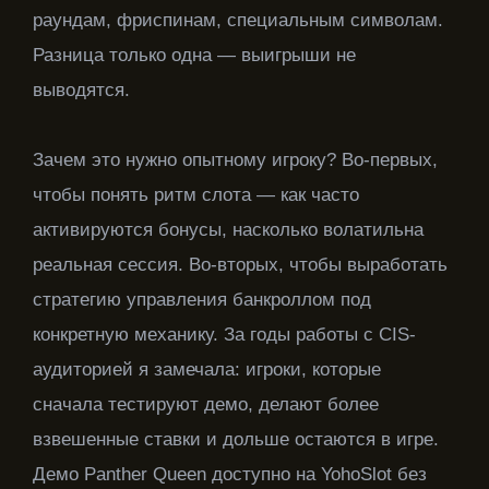
раундам, фриспинам, специальным символам.
Разница только одна — выигрыши не
выводятся.
Зачем это нужно опытному игроку? Во-первых,
чтобы понять ритм слота — как часто
активируются бонусы, насколько волатильна
реальная сессия. Во-вторых, чтобы выработать
стратегию управления банкроллом под
конкретную механику. За годы работы с CIS-
аудиторией я замечала: игроки, которые
сначала тестируют демо, делают более
взвешенные ставки и дольше остаются в игре.
Демо Panther Queen доступно на YohoSlot без