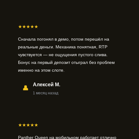
★
★
★
★
★
Сначала погонял в демо, потом перешёл на
реальные деньги. Механика понятная, RTP
чувствуется — не ощущения пустого слива.
Бонус на первый депозит отыграл без проблем
именно на этом слоте.
Алексей М.
👤
1 месяц назад
★
★
★
★
★
Panther Queen на мобильном работает отлично