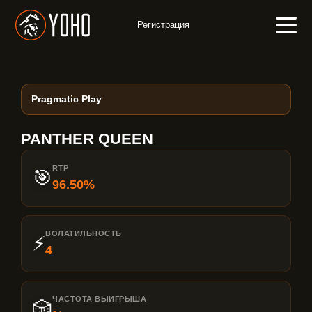
Регистрация
Pragmatic Play
PANTHER QUEEN
RTP
🎯
96.50%
ВОЛАТИЛЬНОСТЬ
⚡
4
ЧАСТОТА ВЫИГРЫША
🎲