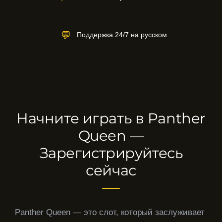
💬
Поддержка 24/7 на русском
Начните играть в Panther
Queen —
Зарегистрируйтесь
сейчас
Panther Queen — это слот, который заслуживает