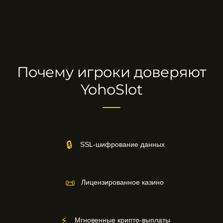
Почему игроки доверяют
YohoSlot
🔒
SSL-шифрование данных
📜
Лицензированное казино
⚡
Мгновенные крипто-выплаты