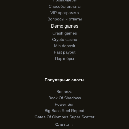
Провайдеры
Способы оплаты
VIP программа
Вопросы и ответы
Demo games
Crash games
Crypto casino
Min deposit
Fast payout
Партнёры
Популярные слоты
Bonanza
Book Of Shadows
Power Sun
Big Bass Reel Repeat
Gates Of Olympus Super Scatter
Слоты →