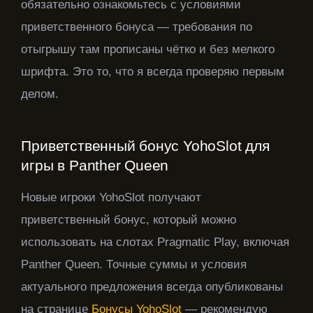
обязательно ознакомьтесь с условиями
приветственного бонуса — требования по
отыгрышу там прописаны чётко и без мелкого
шрифта. Это то, что я всегда проверяю первым
делом.
Приветственный бонус YohoSlot для
игры в Panther Queen
Новые игроки YohoSlot получают
приветственный бонус, который можно
использовать на слотах Pragmatic Play, включая
Panther Queen. Точные суммы и условия
актуального предложения всегда опубликованы
на странице
Бонусы YohoSlot
— рекомендую