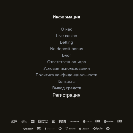
Информация
О нас
Live casino
Betting
No deposit bonus
Блог
Ответственная игра
Условия использования
Политика конфиденциальности
Контакты
Вывод средств
Регистрация