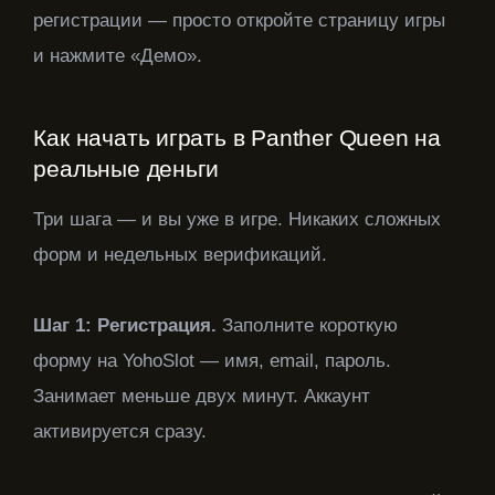
регистрации — просто откройте страницу игры
и нажмите «Демо».
Как начать играть в Panther Queen на
реальные деньги
Три шага — и вы уже в игре. Никаких сложных
форм и недельных верификаций.
Шаг 1: Регистрация.
Заполните короткую
форму на YohoSlot — имя, email, пароль.
Занимает меньше двух минут. Аккаунт
активируется сразу.