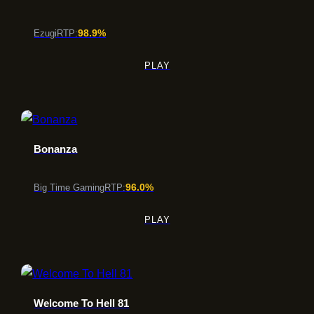
98.9%
Ezugi
RTP:
PLAY
Bonanza
96.0%
Big Time Gaming
RTP:
PLAY
Welcome To Hell 81